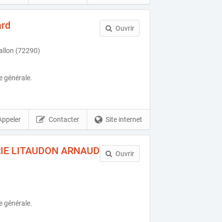
ard
Ouvrir
allon (72290)
e générale.
Appeler
Contacter
Site internet
RIE LITAUDON ARNAUD
Ouvrir
e générale.