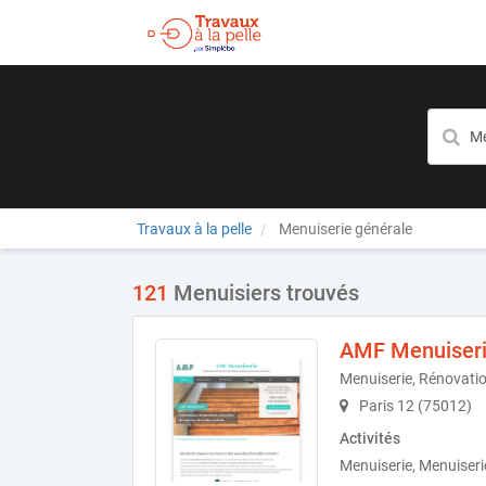
Travaux à la pelle
Menuiserie générale
121
Menuisiers trouvés
AMF Menuiser
Menuiserie, Rénovati
Paris 12 (75012)
Activités
Menuiserie, Menuiserie