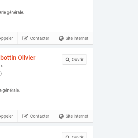
rie générale.
Appeler
Contacter
Site internet
ottin Olivier
Ouvrir
ux
)
e générale.
Appeler
Contacter
Site internet
Ouvrir