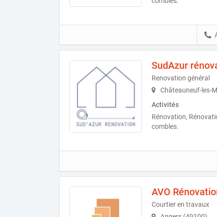
combles.
SudAzur rénov
Renovation général
Châteauneuf-les-M
Activités
Rénovation, Rénovat
combles.
AVO Rénovatio
Courtier en travaux
Angers (49100)