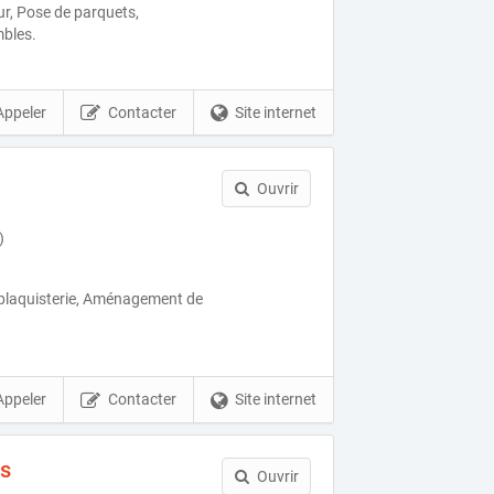
r, Pose de parquets,
bles.
Appeler
Contacter
Site internet
Ouvrir
)
 plaquisterie, Aménagement de
Appeler
Contacter
Site internet
es
Ouvrir