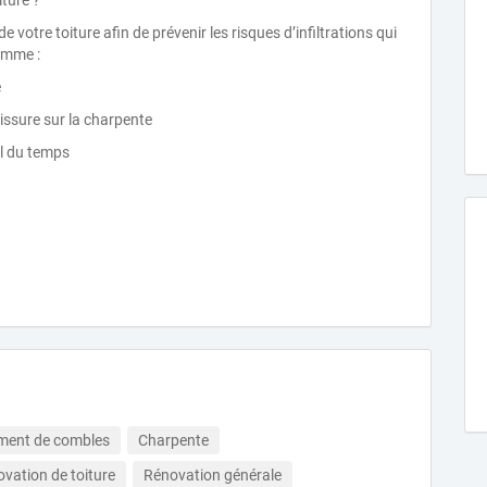
iture ?
de votre toiture afin de prévenir les risques d’infiltrations qui
omme :
e
ssure sur la charpente
il du temps
ent de combles
Charpente
vation de toiture
Rénovation générale