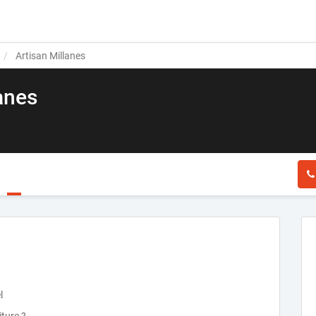
Artisan Millanes
anes
l