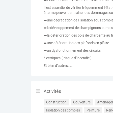
➡️Pourquoi faut-il veiller à l’entretien de sa to
Il est essentiel de vérifier fréquemment l’état 
à terme peuvent entraîner des dommages c
➡️une dégradation de l’isolation sous combl
➡️le développement de champignons et moisi
➡️la détérioration des bois de charpente au f
➡️une détérioration des plafonds en plâtre
➡️un dysfonctionnement des circuits
électriques.( risque d’incendie )
Et bien d’autres……..
Activités
Construction
Couverture
Aménagem
Isolation des combles
Peinture
Réno