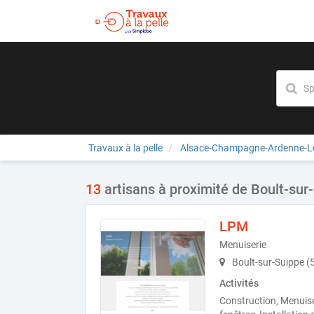
Travaux à la pelle
Alsace-Champagne-Ardenne-Lo
13
artisans à proximité de Boult-sur
LPM
Menuiserie
Boult-sur-Suippe (
Activités
Construction, Menuiser