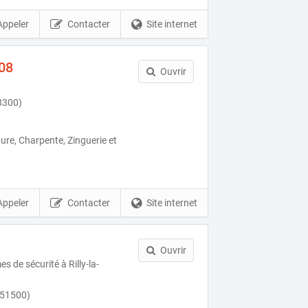
Appeler
Contacter
Site internet
08
Ouvrir
08300)
ure, Charpente, Zinguerie et
Appeler
Contacter
Site internet
Ouvrir
s de sécurité à Rilly-la-
(51500)