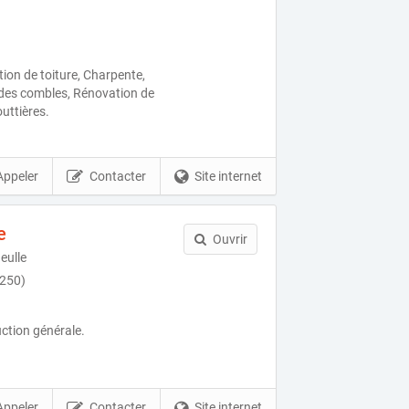
ion de toiture, Charpente,
 des combles, Rénovation de
outtières.
Appeler
Contacter
Site internet
e
Ouvrir
eulle
250)
ction générale.
Appeler
Contacter
Site internet