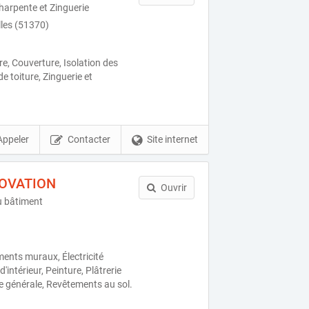
Charpente et Zinguerie
lles (51370)
e, Couverture, Isolation des
 toiture, Zinguerie et
Appeler
Contacter
Site internet
NOVATION
Ouvrir
u bâtiment
ents muraux, Électricité
intérieur, Peinture, Plâtrerie
ie générale, Revêtements au sol.