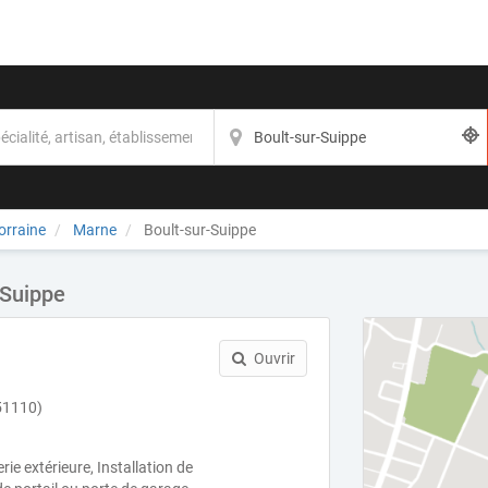
rraine
Marne
Boult-sur-Suippe
-Suippe
Ouvrir
51110)
ie extérieure, Installation de