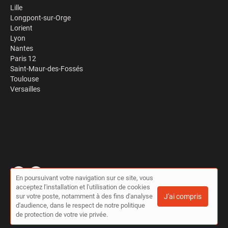
Lille
Longpont-sur-Orge
Lorient
Lyon
Nantes
Paris 12
Saint-Maur-des-Fossés
Toulouse
Versailles
En poursuivant votre navigation sur ce site, vous
acceptez l'installation et l'utilisation de cookies
© Travaux à la pelle 2026 |
Plan du site
|
Mon compte
|
Contact
sur votre poste, notamment à des fins d'analyse
J'ai compris
Conditions générales d'utilisation
|
Politique de confidentialité
d'audience, dans le respect de notre politique
de protection de votre vie privée.
Cet annuaire a été créé avec ❤ par
Simplébo Annuaire