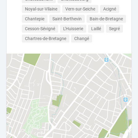
Noyal-sur-Vilaine
Vern-sur-Seiche
Acigné
Chantepie
Saint-Berthevin
Bain-de-Bretagne
Cesson-Sévigné
L'Huisserie
Laillé
Segré
Chartres-de-Bretagne
Changé