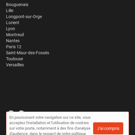
Bouguenais
Lille
Longpont-sur-Orge
Lorient
Lyon
Montreuil
Nantes
Paris 12
Saint-Maur-des-Fossés
Toulouse
Versailles
En poursuivant votre navigation sur ce site, vous
acceptez l'installation et l'utilisation de cookies
© Travaux à la pelle 2026 |
Plan du site
|
Mon compte
|
Contact
sur votre poste, notamment à des fins d'analyse
J'ai compris
Conditions générales d'utilisation
|
Politique de confidentialité
d'audience, dans le respect de notre politique