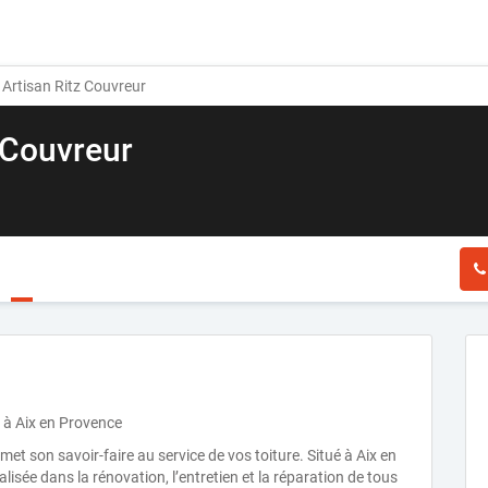
Artisan Ritz Couvreur
 Couvreur
r à Aix en Provence
et son savoir-faire au service de vos toiture. Situé à Aix en
alisée dans la rénovation, l’entretien et la réparation de tous