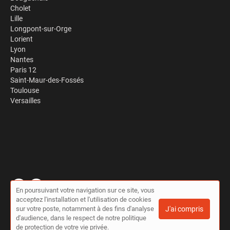
Cholet
Lille
Longpont-sur-Orge
Lorient
Lyon
Nantes
Paris 12
Saint-Maur-des-Fossés
Toulouse
Versailles
En poursuivant votre navigation sur ce site, vous
acceptez l'installation et l'utilisation de cookies
© Travaux à la pelle 2026 |
Plan du site
|
Mon compte
|
Contact
sur votre poste, notamment à des fins d'analyse
J'ai compris
Conditions générales d'utilisation
|
Politique de confidentialité
d'audience, dans le respect de notre politique
de protection de votre vie privée.