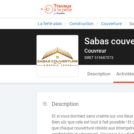
La ferté-alais
Construction
Couverture
Sa
Sabas couve
Couvreur
SIRET 519687073
Description
Activités
Description
Et si vous dormiez sans crainte sur vos deux o
Bien sûr que cela est tout à fait possible ! Et
que chaque couverture résiste aux intempérie