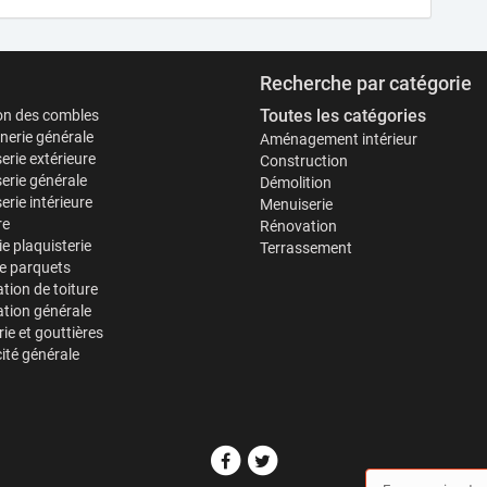
Recherche par catégorie
Toutes les catégories
ion des combles
erie générale
Aménagement intérieur
erie extérieure
Construction
erie générale
Démolition
rie intérieure
Menuiserie
re
Rénovation
ie plaquisterie
Terrassement
e parquets
tion de toiture
tion générale
ie et gouttières
cité générale