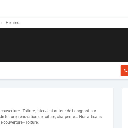
Helfried
e couverture - Toiture, intervient autour de Longpont-sur-
de toiture, rénovation de toiture, charpente... Nos artisans
e couverture - Toiture.