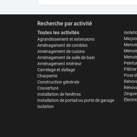
Recherche par activité
Toutes les activités
Isolat
Maçonn
Agrandissement et extensions
Menuis
Aménagement de combles
Menuis
Aménagement de cuisine
Menuise
Aménagement de salle de bain
Peintu
Aménagement intérieur
Plâtrer
Carrelage et dallage
Pose d
Charpente
Rénova
Construction générale
Rénova
Couverture
Zinguer
Installation de fenêtres
Électri
Installation de portail ou porte de garage
Isolation