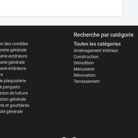
Recherche par catégorie
Toutes les catégories
ion des combles
erie générale
Aménagement intérieur
erie extérieure
Construction
erie générale
Démolition
rie intérieure
Menuiserie
re
Rénovation
ie plaquisterie
Terrassement
e parquets
tion de toiture
tion générale
ie et gouttières
cité générale