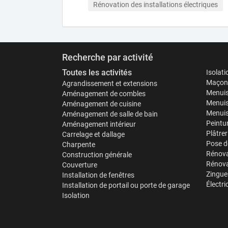
Rénovation des installations électriques
Recherche par activité
Toutes les activités
Isolat
Maçonn
Agrandissement et extensions
Menuis
Aménagement de combles
Menuis
Aménagement de cuisine
Menuise
Aménagement de salle de bain
Peintu
Aménagement intérieur
Plâtrer
Carrelage et dallage
Pose d
Charpente
Rénova
Construction générale
Rénova
Couverture
Zinguer
Installation de fenêtres
Électri
Installation de portail ou porte de garage
Isolation