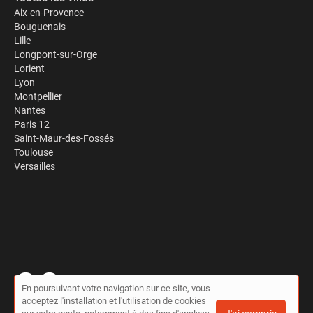
Aix-en-Provence
Bouguenais
Lille
Longpont-sur-Orge
Lorient
Lyon
Montpellier
Nantes
Paris 12
Saint-Maur-des-Fossés
Toulouse
Versailles
En poursuivant votre navigation sur ce site, vous
acceptez l'installation et l'utilisation de cookies
© Travaux à la pelle 2026 |
Plan du site
|
Mon compte
|
Contact