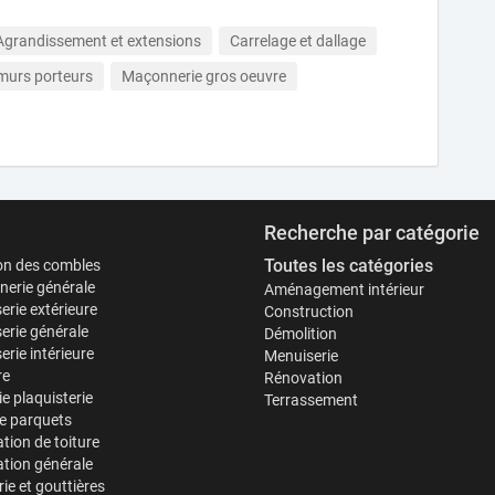
Agrandissement et extensions
Carrelage et dallage
murs porteurs
Maçonnerie gros oeuvre
Recherche par catégorie
Toutes les catégories
ion des combles
erie générale
Aménagement intérieur
erie extérieure
Construction
erie générale
Démolition
rie intérieure
Menuiserie
re
Rénovation
ie plaquisterie
Terrassement
e parquets
tion de toiture
tion générale
ie et gouttières