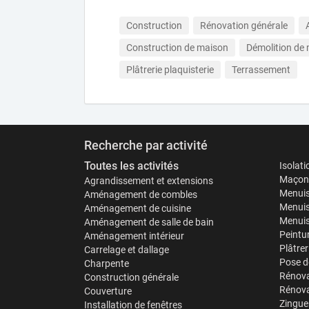
Construction
Rénovation générale
Construction de maison
Démolition de 
Plâtrerie plaquisterie
Terrassement
Recherche par activité
Toutes les activités
Isolat
Maçonn
Agrandissement et extensions
Menuis
Aménagement de combles
Menuis
Aménagement de cuisine
Menuise
Aménagement de salle de bain
Peintu
Aménagement intérieur
Plâtrer
Carrelage et dallage
Pose d
Charpente
Rénova
Construction générale
Rénova
Couverture
Zinguer
Installation de fenêtres