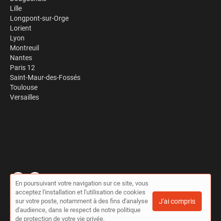
Lille
Longpont-sur-Orge
Lorient
Lyon
Montreuil
Nantes
Paris 12
Saint-Maur-des-Fossés
Toulouse
Versailles
En poursuivant votre navigation sur ce site, vous
acceptez l'installation et l'utilisation de cookies
© Travaux à la pelle 2026 |
Plan du site
|
Mon compte
|
Contact
sur votre poste, notamment à des fins d'analyse
J'ai compris
Conditions générales d'utilisation
|
Politique de confidentialité
d'audience, dans le respect de notre politique
de protection de votre vie privée.