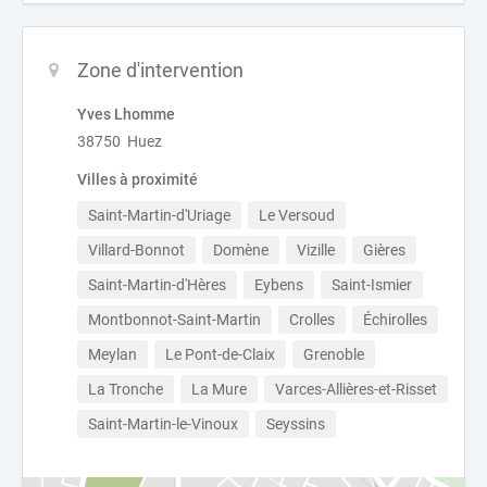
Zone d'intervention
Yves Lhomme
38750 Huez
Villes à proximité
Saint-Martin-d'Uriage
Le Versoud
Villard-Bonnot
Domène
Vizille
Gières
Saint-Martin-d'Hères
Eybens
Saint-Ismier
Montbonnot-Saint-Martin
Crolles
Échirolles
Meylan
Le Pont-de-Claix
Grenoble
La Tronche
La Mure
Varces-Allières-et-Risset
Saint-Martin-le-Vinoux
Seyssins