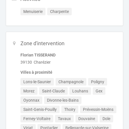
Menuiserie
Charpente
Zone d'intervention
Florian TISSERAND
39130 Charézier
Villes à proximité
Lons-le-Saunier
Champagnole
Poligny
Morez
Saint-Claude
Louhans
Gex
Oyonnax
Divonne-les-Bains
Saint-Genis-Pouilly
Thoiry
Prévessin-Moëns
Ferney-Voltaire
Tavaux
Douvaine
Dole
Viriat
Pontarlier
Bellegarde-sur-Valserine