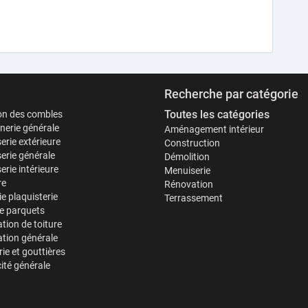
Recherche par catégorie
Toutes les catégories
ion des combles
erie générale
Aménagement intérieur
erie extérieure
Construction
erie générale
Démolition
rie intérieure
Menuiserie
re
Rénovation
ie plaquisterie
Terrassement
e parquets
tion de toiture
tion générale
ie et gouttières
cité générale