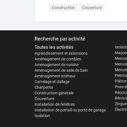
Construction
Couverture
Recherche par activité
Toutes les activités
Isolat
Maçonn
Agrandissement et extensions
Menuis
Aménagement de combles
Menuis
Aménagement de cuisine
Menuise
Aménagement de salle de bain
Peintu
Aménagement intérieur
Plâtrer
Carrelage et dallage
Pose d
Charpente
Rénova
Construction générale
Rénova
Couverture
Zinguer
Installation de fenêtres
Électri
Installation de portail ou porte de garage
Isolation