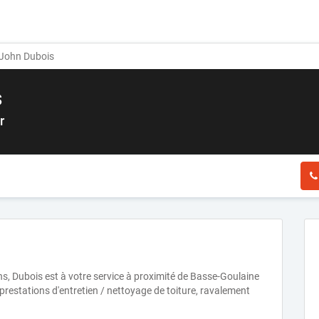
John Dubois
s
r
ns, Dubois est à votre service à proximité de Basse-Goulaine
prestations d'entretien / nettoyage de toiture, ravalement