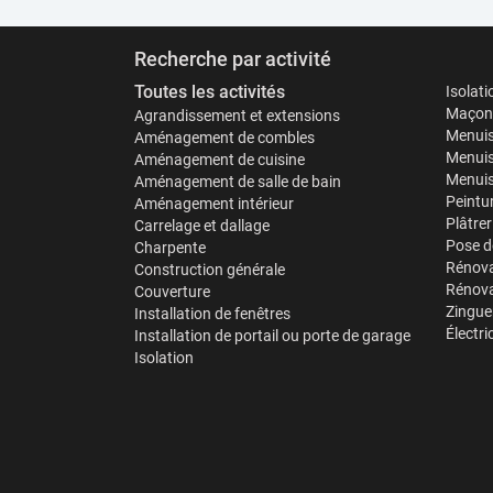
Recherche par activité
Toutes les activités
Isolat
Maçonn
Agrandissement et extensions
Menuis
Aménagement de combles
Menuis
Aménagement de cuisine
Menuise
Aménagement de salle de bain
Peintu
Aménagement intérieur
Plâtrer
Carrelage et dallage
Pose d
Charpente
Rénova
Construction générale
Rénova
Couverture
Zinguer
Installation de fenêtres
Électri
Installation de portail ou porte de garage
Isolation