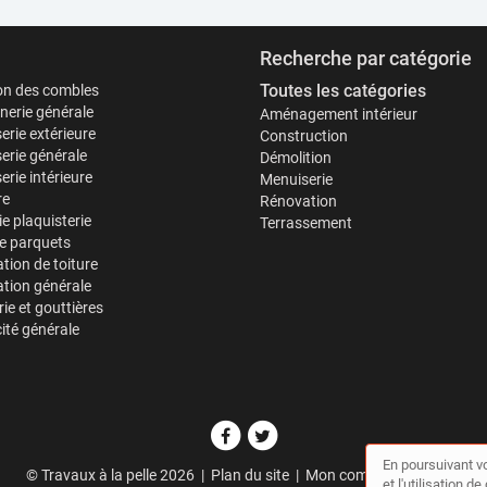
Recherche par catégorie
Toutes les catégories
ion des combles
erie générale
Aménagement intérieur
erie extérieure
Construction
erie générale
Démolition
rie intérieure
Menuiserie
re
Rénovation
ie plaquisterie
Terrassement
e parquets
tion de toiture
tion générale
ie et gouttières
cité générale
En poursuivant vo
© Travaux à la pelle 2026 |
Plan du site
|
Mon compte
|
Contact
et l'utilisation 