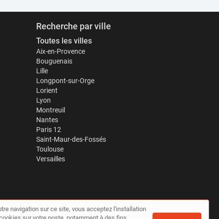
Recherche par ville
Toutes les villes
Aix-en-Provence
Bouguenais
Lille
Longpont-sur-Orge
Lorient
Lyon
Montreuil
Nantes
Paris 12
Saint-Maur-des-Fossés
Toulouse
Versailles
tre navigation sur ce site, vous acceptez l'installation
de cookies sur votre poste, notamment à des fins