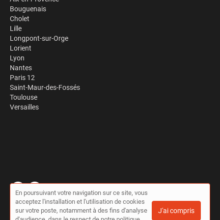
Bouguenais
Cholet
Lille
Longpont-sur-Orge
Lorient
Lyon
Nantes
Paris 12
Saint-Maur-des-Fossés
Toulouse
Versailles
En poursuivant votre navigation sur ce site, vous
acceptez l'installation et l'utilisation de cookies
© Travaux à la pelle 2026 |
Plan du site
|
Mon compte
|
Contact
sur votre poste, notamment à des fins d'analyse
J'ai compris
Conditions générales d'utilisation
|
Politique de confidentialité
d'audience, dans le respect de notre politique