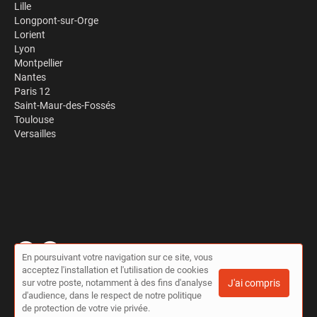
Lille
Longpont-sur-Orge
Lorient
Lyon
Montpellier
Nantes
Paris 12
Saint-Maur-des-Fossés
Toulouse
Versailles
En poursuivant votre navigation sur ce site, vous
acceptez l'installation et l'utilisation de cookies
© Travaux à la pelle 2026 |
Plan du site
|
Mon compte
|
Contact
sur votre poste, notamment à des fins d'analyse
J'ai compris
Conditions générales d'utilisation
|
Politique de confidentialité
d'audience, dans le respect de notre politique
de protection de votre vie privée.
Cet annuaire a été créé avec ❤ par
Simplébo Annuaire