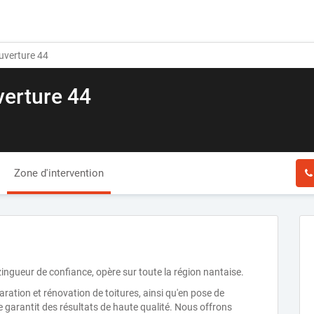
verture 44
erture 44
Zone d'intervention
gueur de confiance, opère sur toute la région nantaise.
tion et rénovation de toitures, ainsi qu'en pose de
garantit des résultats de haute qualité. Nous offrons