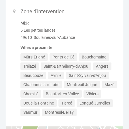
Zone d'intervention
Mj2c
5 Les petites landes
49610 Soulaines-sur-Aubance
Villes à proximité
Mûrs-Erigné
Ponts-de-Cé
Bouchemaine
Trélazé
Saint-Barthélemy-d'Anjou
Angers
Beaucouzé
Avrillé
Saint-Sylvain-d'Anjou
Chalonnes-sur-Loire
Montreuil-Juigné
Mazé
Chemillé
Beaufort-en-Vallée
Vihiers
Doué-la-Fontaine
Tiercé
Longué-Jumelles
Saumur
Montreuil-Bellay