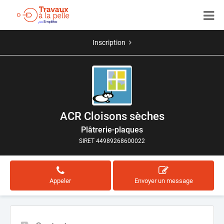
Inscription
ACR Cloisons sèches
Plâtrerie-plaques
SIRET 44989268600022
Appeler
Envoyer un message