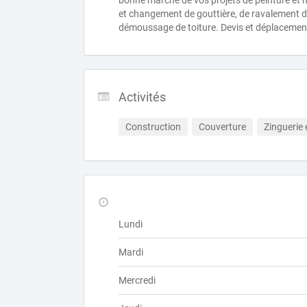
bonne marche de vos projets de peinture et n
et changement de gouttière, de ravalement de
démoussage de toiture. Devis et déplacement
Activités
Construction
Couverture
Zinguerie 
Lundi
Mardi
Mercredi