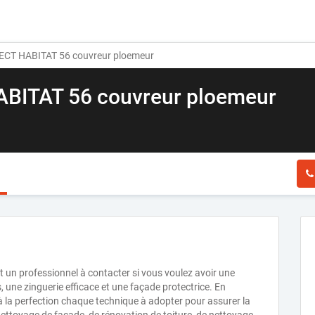
CT HABITAT 56 couvreur ploemeur
BITAT 56 couvreur ploemeur
n professionnel à contacter si vous voulez avoir une
, une zinguerie efficace et une façade protectrice. En
à la perfection chaque technique à adopter pour assurer la