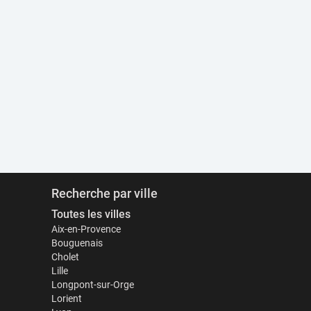
Recherche par ville
Toutes les villes
Aix-en-Provence
Bouguenais
Cholet
Lille
Longpont-sur-Orge
Lorient