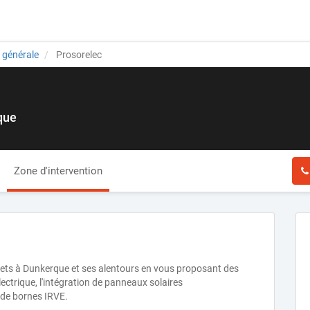
é générale
Prosorelec
que
Zone d'intervention
ojets à Dunkerque et ses alentours en vous proposant des
lectrique, l'intégration de panneaux solaires
 de bornes IRVE.