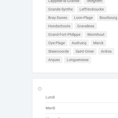
Cappelle-la-Grande
Téteghem
Grande-Synthe
Leffrinckoucke
Bray-Dunes
Loon-Plage
Bourbourg
Hondschoote
Gravelines
Grand-Fort-Philippe
Wormhout
Oye-Plage
Audruicq
Marck
Steenvoorde
Saint-Omer
Ardres
Arques
Longuenesse
Lundi
Mardi