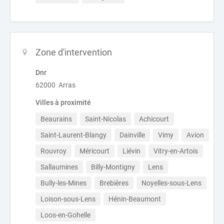
Zone d'intervention
Dnr
62000 Arras
Villes à proximité
Beaurains
Saint-Nicolas
Achicourt
Saint-Laurent-Blangy
Dainville
Vimy
Avion
Rouvroy
Méricourt
Liévin
Vitry-en-Artois
Sallaumines
Billy-Montigny
Lens
Bully-les-Mines
Brebières
Noyelles-sous-Lens
Loison-sous-Lens
Hénin-Beaumont
Loos-en-Gohelle