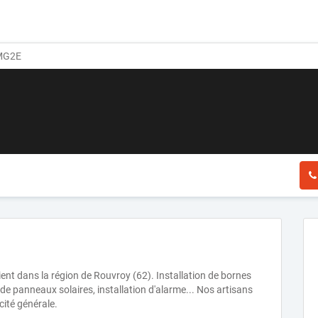
G2E
vient dans la région de Rouvroy (62). Installation de bornes
n de panneaux solaires, installation d'alarme... Nos artisans
cité générale.