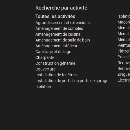
Recherche par activité
Toutes les activités
Isolat
Maçonn
Agrandissement et extensions
Menuis
Aménagement de combles
Menuis
Aménagement de cuisine
Menuise
Aménagement de salle de bain
Peintu
Aménagement intérieur
Plâtrer
Carrelage et dallage
Pose d
Charpente
Rénova
Construction générale
Rénova
Couverture
Zinguer
Installation de fenêtres
Électri
Installation de portail ou porte de garage
Isolation