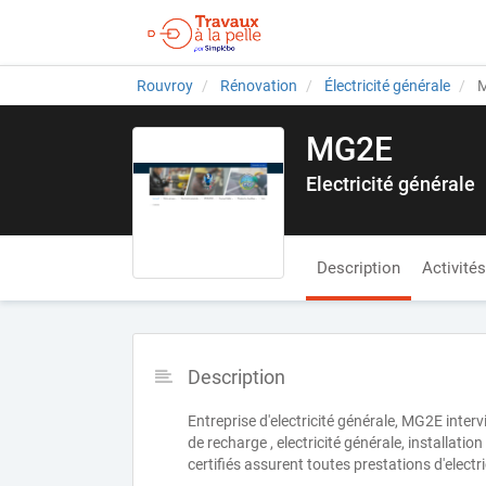
Rouvroy
Rénovation
Électricité générale
M
MG2E
Electricité générale
Description
Activités
Description
Entreprise d'electricité générale, MG2E inter
de recharge , electricité générale, installatio
certifiés assurent toutes prestations d'electri