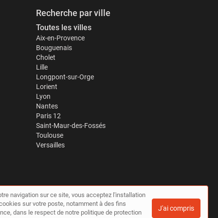
Recherche par ville
Toutes les villes
Aix-en-Provence
Bouguenais
Cholet
Lille
Longpont-sur-Orge
Lorient
Lyon
Nantes
Paris 12
Saint-Maur-des-Fossés
Toulouse
Versailles
tre navigation sur ce site, vous acceptez l'installation
de cookies sur votre poste, notamment à des fins
J'ai compris
nce, dans le respect de notre politique de protection