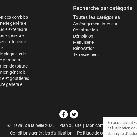
Recherche par catégorie
Toutes les catégories
ion des combles
erie générale
Aménagement intérieur
erie extérieure
Construction
erie générale
Démolition
rie intérieure
Menuiserie
re
Rénovation
ie plaquisterie
Terrassement
e parquets
tion de toiture
tion générale
ie et gouttières
cité générale
En poursuivant vo
© Travaux à la pelle 2026 |
Plan du site
|
Mon compte
|
Contact
et l'utilisation 
Conditions générales d'utilisation
|
Politique de confidentialité
d'analyse d'audie