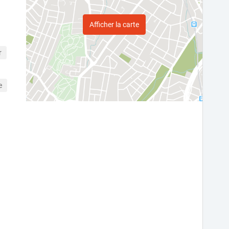
Afficher la carte
r
e