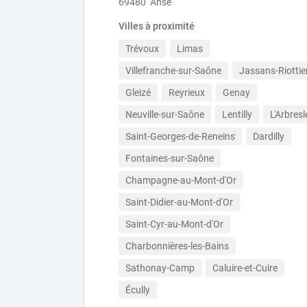
69480 Anse
Villes à proximité
Trévoux
Limas
Villefranche-sur-Saône
Jassans-Riottie
Gleizé
Reyrieux
Genay
Neuville-sur-Saône
Lentilly
L'Arbresl
Saint-Georges-de-Reneins
Dardilly
Fontaines-sur-Saône
Champagne-au-Mont-d'Or
Saint-Didier-au-Mont-d'Or
Saint-Cyr-au-Mont-d'Or
Charbonnières-les-Bains
Sathonay-Camp
Caluire-et-Cuire
Écully