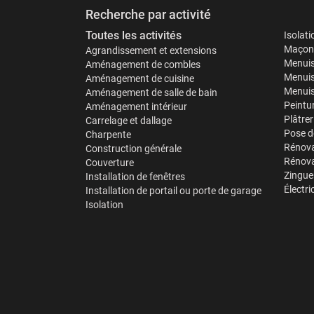
Recherche par activité
Toutes les activités
Isolat
Maçonn
Agrandissement et extensions
Menuis
Aménagement de combles
Menuis
Aménagement de cuisine
Menuise
Aménagement de salle de bain
Peintu
Aménagement intérieur
Plâtrer
Carrelage et dallage
Pose d
Charpente
Rénova
Construction générale
Rénova
Couverture
Zinguer
Installation de fenêtres
Électri
Installation de portail ou porte de garage
Isolation