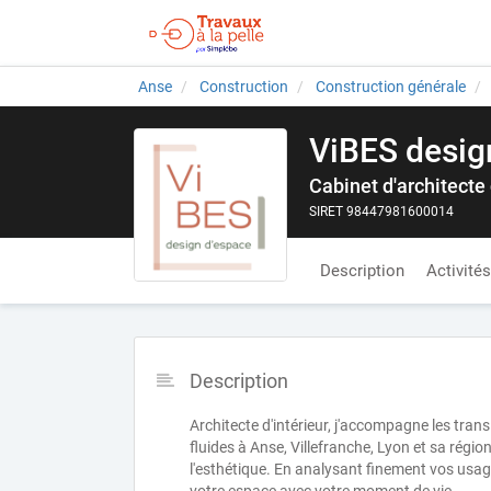
Anse
Construction
Construction générale
ViBES desig
Cabinet d'architecte 
SIRET 98447981600014
Description
Activités
Description
Architecte d'intérieur, j'accompagne les tran
fluides à Anse, Villefranche, Lyon et sa régi
l'esthétique. En analysant finement vos usages