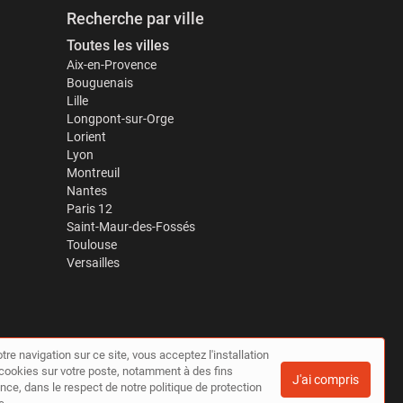
Recherche par ville
Toutes les villes
Aix-en-Provence
Bouguenais
Lille
Longpont-sur-Orge
Lorient
Lyon
Montreuil
Nantes
Paris 12
Saint-Maur-des-Fossés
Toulouse
Versailles
tre navigation sur ce site, vous acceptez l'installation
de cookies sur votre poste, notamment à des fins
J'ai compris
nce, dans le respect de notre politique de protection