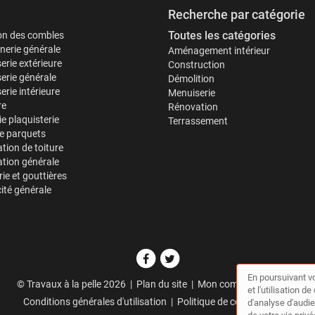
Recherche par catégorie
Toutes les catégories
ion des combles
erie générale
Aménagement intérieur
erie extérieure
Construction
erie générale
Démolition
rie intérieure
Menuiserie
re
Rénovation
ie plaquisterie
Terrassement
e parquets
tion de toiture
tion générale
ie et gouttières
cité générale
En poursuivant vo
© Travaux à la pelle 2026 |
Plan du site
|
Mon compte
|
Contact
et l'utilisation 
Conditions générales d'utilisation
|
Politique de confidentialité
d'analyse d'audie