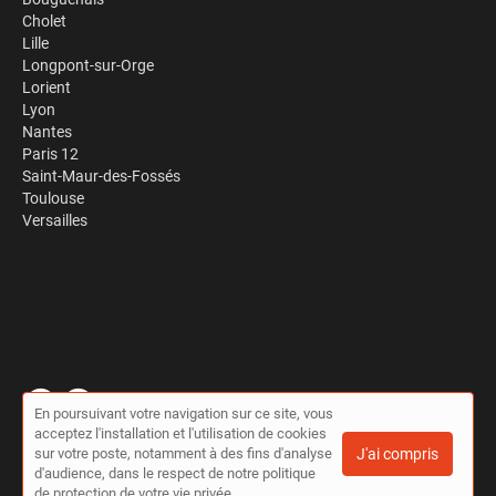
Cholet
Lille
Longpont-sur-Orge
Lorient
Lyon
Nantes
Paris 12
Saint-Maur-des-Fossés
Toulouse
Versailles
En poursuivant votre navigation sur ce site, vous
acceptez l'installation et l'utilisation de cookies
© Travaux à la pelle 2026 |
Plan du site
|
Mon compte
|
Contact
sur votre poste, notamment à des fins d'analyse
J'ai compris
Conditions générales d'utilisation
|
Politique de confidentialité
d'audience, dans le respect de notre politique
de protection de votre vie privée.