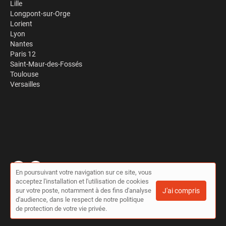
Lille
Longpont-sur-Orge
Lorient
Lyon
Nantes
Paris 12
Saint-Maur-des-Fossés
Toulouse
Versailles
En poursuivant votre navigation sur ce site, vous
acceptez l'installation et l'utilisation de cookies
© Travaux à la pelle 2026 |
Plan du site
|
Mon compte
|
Contact
sur votre poste, notamment à des fins d'analyse
J'ai compris
Conditions générales d'utilisation
|
Politique de confidentialité
d'audience, dans le respect de notre politique
de protection de votre vie privée.
Cet annuaire a été créé avec ❤ par
Simplébo Annuaire