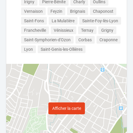
Irigny
Pierre-Bénite
Charly
Oullins
Vernaison
Feyzin
Brignais
Chaponost
Saint-Fons
La Mulatière
Sainte-Foy-lès-Lyon
Francheville
Vénissieux
Ternay
Grigny
Saint-Symphorien-d'Ozon
Corbas
Craponne
Lyon
Saint-Genis-les-Ollières
Afficher la carte