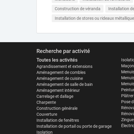
Construction de véranda
Installation d
Installation de stores ou rideaux métalliqu
Recherche par activité
Toutes les activités
Isolat
Maçonn
Agrandissement et extensions
Menuis
Aménagement de combles
Menuis
Aménagement de cuisine
Menuise
Aménagement de salle de bain
Peintu
Aménagement intérieur
Plâtrer
Carrelage et dallage
Pose d
Charpente
Rénova
Construction générale
Rénova
Couverture
Zinguer
Installation de fenêtres
Électri
Installation de portail ou porte de garage
Isolation