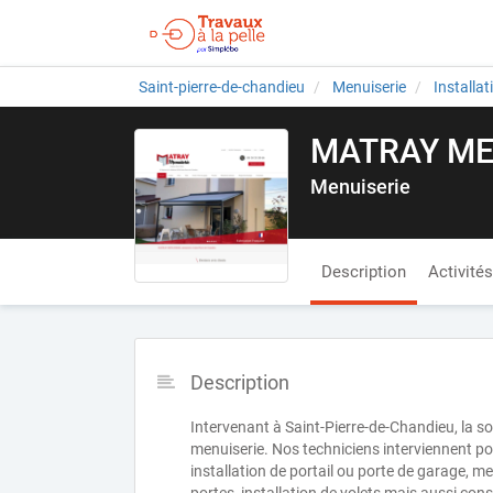
Saint-pierre-de-chandieu
Menuiserie
Installa
MATRAY ME
Menuiserie
Description
Activités
Description
Intervenant à Saint-Pierre-de-Chandieu, la
menuiserie. Nos techniciens interviennent pou
installation de portail ou porte de garage, men