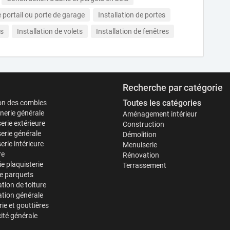
e portail ou porte de garage
Installation de portes
es
Installation de volets
Installation de fenêtres
Recherche par catégorie
Toutes les catégories
ion des combles
erie générale
Aménagement intérieur
erie extérieure
Construction
erie générale
Démolition
rie intérieure
Menuiserie
re
Rénovation
ie plaquisterie
Terrassement
e parquets
tion de toiture
tion générale
ie et gouttières
cité générale