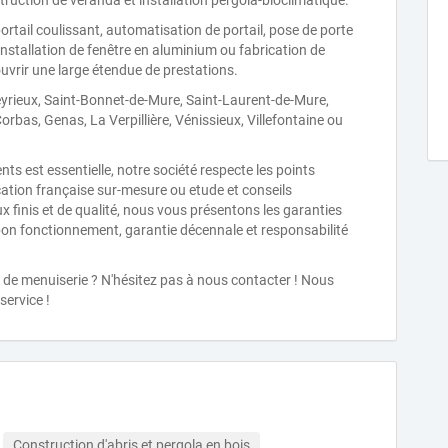
struction de véranda et installation pergola-bioclimatique.
portail coulissant, automatisation de portail, pose de porte
installation de fenêtre en aluminium ou fabrication de
uvrir une large étendue de prestations.
Heyrieux, Saint-Bonnet-de-Mure, Saint-Laurent-de-Mure,
Corbas, Genas, La Verpillière, Vénissieux, Villefontaine ou
nts est essentielle, notre société respecte les points
ication française sur-mesure ou etude et conseils
 finis et de qualité, nous vous présentons les garanties
e bon fonctionnement, garantie décennale et responsabilité
 de menuiserie ? N'hésitez pas à nous contacter ! Nous
service !
Construction d'abris et pergola en bois