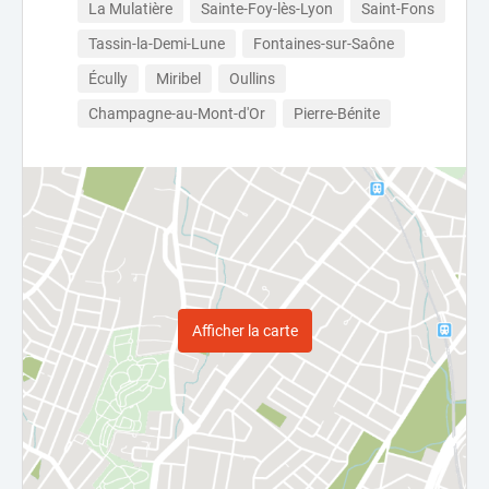
La Mulatière
Sainte-Foy-lès-Lyon
Saint-Fons
Tassin-la-Demi-Lune
Fontaines-sur-Saône
Écully
Miribel
Oullins
Champagne-au-Mont-d'Or
Pierre-Bénite
Afficher la carte