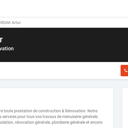
RDAK Artur
r
vation
e toute prestation de construction & Rénovation. Notre
es services pour tous vos travaux de menuiserie générale,
, isolation, rénovation générale, plomberie générale et encore