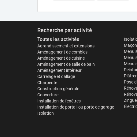
Recherche par activité
Toutes les activités
Isolat
Maçonn
Agrandissement et extensions
Menuis
Aménagement de combles
Menuis
Aménagement de cuisine
Menuise
Aménagement de salle de bain
Peintu
Aménagement intérieur
Plâtrer
Carrelage et dallage
Pose d
Charpente
Rénova
Construction générale
Rénova
Couverture
Zinguer
Installation de fenêtres
Électri
Installation de portail ou porte de garage
Isolation