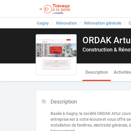
Gagny
Rénovation
Rénovation générale
O
ORDAK Artu
Construction & Réno
Description
Activités
Description
Basée à Gagny, la société ORDAK Artur couvr
entreprise est à votre écoute et vous offre s
installation de fenêtres, electricité générale