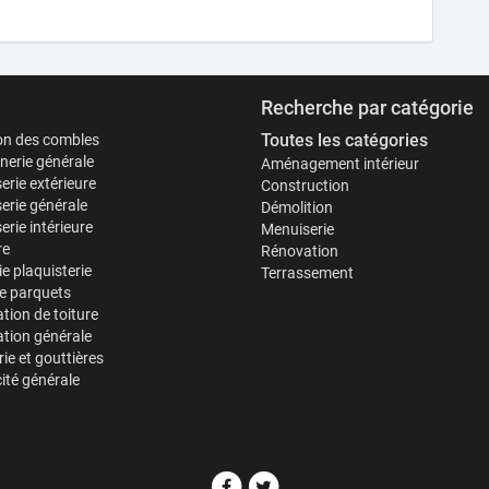
Recherche par catégorie
Toutes les catégories
ion des combles
erie générale
Aménagement intérieur
erie extérieure
Construction
erie générale
Démolition
rie intérieure
Menuiserie
re
Rénovation
ie plaquisterie
Terrassement
e parquets
tion de toiture
tion générale
ie et gouttières
cité générale