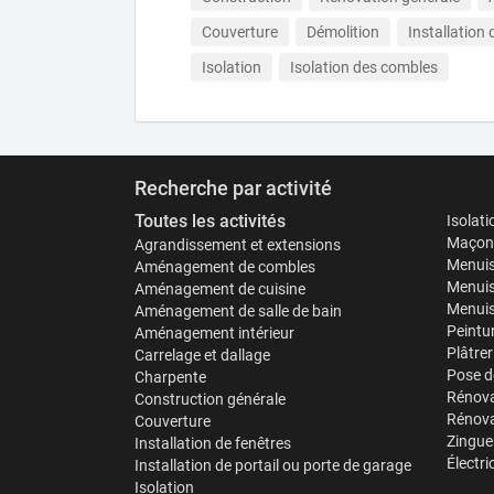
Couverture
Démolition
Installation
Isolation
Isolation des combles
Recherche par activité
Toutes les activités
Isolat
Maçonn
Agrandissement et extensions
Menuis
Aménagement de combles
Menuis
Aménagement de cuisine
Menuise
Aménagement de salle de bain
Peintu
Aménagement intérieur
Plâtrer
Carrelage et dallage
Pose d
Charpente
Rénova
Construction générale
Rénova
Couverture
Zinguer
Installation de fenêtres
Électri
Installation de portail ou porte de garage
Isolation