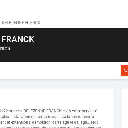
DELEZENNE FRANCK
 FRANCK
ation
uis 22 années, DELEZENNE FRANCK est à votre service à
bles, installation de fermetures, installation douche à
ment et extensions, démolition, carrelage et dallage... Nos