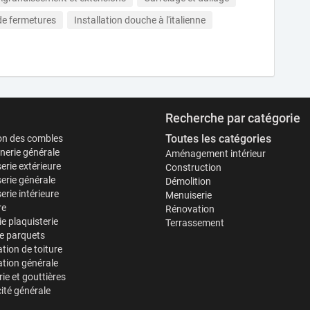
 de fermetures
Installation douche à l'italienne
Recherche par catégorie
Toutes les catégories
ion des combles
erie générale
Aménagement intérieur
erie extérieure
Construction
erie générale
Démolition
rie intérieure
Menuiserie
re
Rénovation
ie plaquisterie
Terrassement
e parquets
tion de toiture
tion générale
ie et gouttières
cité générale