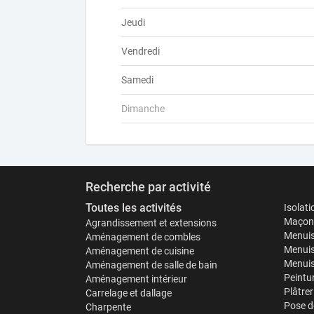
Jeudi
Vendredi
Samedi
Dimanche
Recherche par activité
Toutes les activités
Isolat
Maçonn
Agrandissement et extensions
Menuis
Aménagement de combles
Menuis
Aménagement de cuisine
Menuise
Aménagement de salle de bain
Peintu
Aménagement intérieur
Plâtrer
Carrelage et dallage
Pose d
Charpente