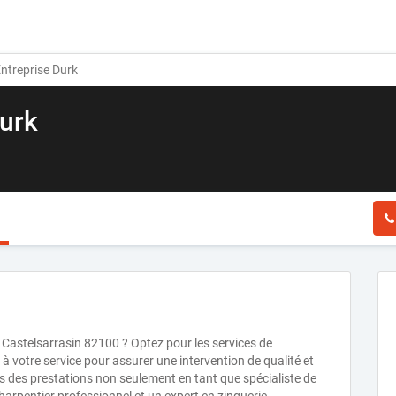
ntreprise Durk
Durk
à Castelsarrasin 82100 ? Optez pour les services de
 à votre service pour assurer une intervention de qualité et
s des prestations non seulement en tant que spécialiste de