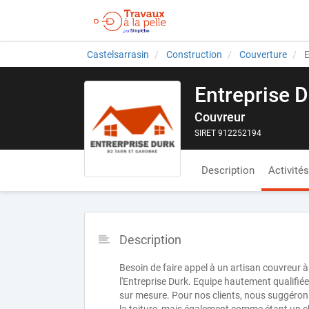
Castelsarrasin
Construction
Couverture
E
Entreprise 
Couvreur
SIRET 912252194
Description
Activités
Description
Besoin de faire appel à un artisan couvreur 
l'Entreprise Durk. Equipe hautement qualifiée
sur mesure. Pour nos clients, nous suggéron