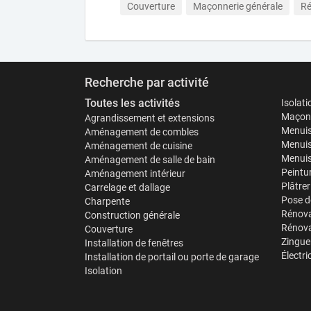
Couverture
Maçonnerie générale
Ré
Recherche par activité
Toutes les activités
Isolat
Maçonn
Agrandissement et extensions
Menuis
Aménagement de combles
Menuis
Aménagement de cuisine
Menuise
Aménagement de salle de bain
Peintu
Aménagement intérieur
Plâtrer
Carrelage et dallage
Pose d
Charpente
Rénova
Construction générale
Rénova
Couverture
Zinguer
Installation de fenêtres
Électri
Installation de portail ou porte de garage
Isolation