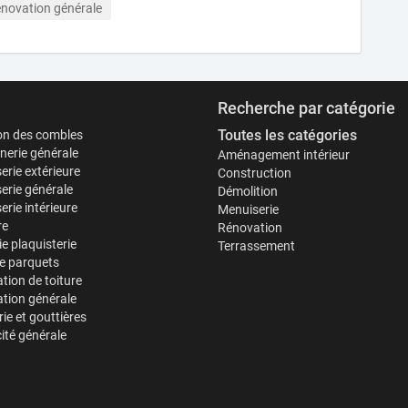
novation générale
Recherche par catégorie
Toutes les catégories
ion des combles
erie générale
Aménagement intérieur
erie extérieure
Construction
erie générale
Démolition
rie intérieure
Menuiserie
re
Rénovation
ie plaquisterie
Terrassement
e parquets
tion de toiture
tion générale
ie et gouttières
cité générale