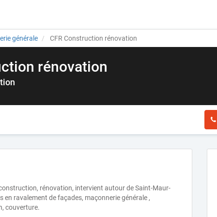
rie générale
CFR Construction rénovation
ction rénovation
tion
construction, rénovation, intervient autour de Saint-Maur-
s en ravalement de façades, maçonnerie générale ,
n, couverture.