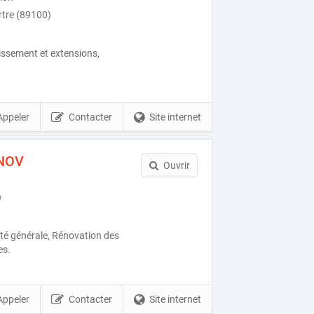
rtre (89100)
issement et extensions,
Appeler
Contacter
Site internet
ANOV
Ouvrir
)
ité générale, Rénovation des
es.
Appeler
Contacter
Site internet