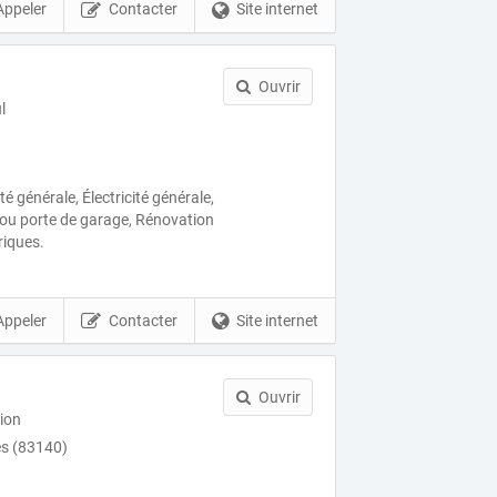
Appeler
Contacter
Site internet
Ouvrir
l
té générale, Électricité générale,
l ou porte de garage, Rénovation
riques.
Appeler
Contacter
Site internet
Ouvrir
ion
es (83140)