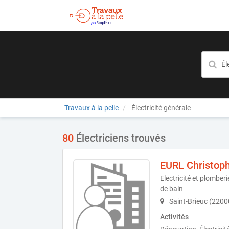
Travaux à la pelle
Électricité générale
80
Électriciens trouvés
EURL Christop
Electricité et plomberi
de bain
Saint-Brieuc (2200
Activités