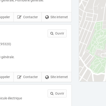
é générale, Plomberie générale.
Appeler
Contacter
Site internet
Ouvrir
 (95320)
é générale.
Appeler
Contacter
Site internet
Ouvrir
icule électrique