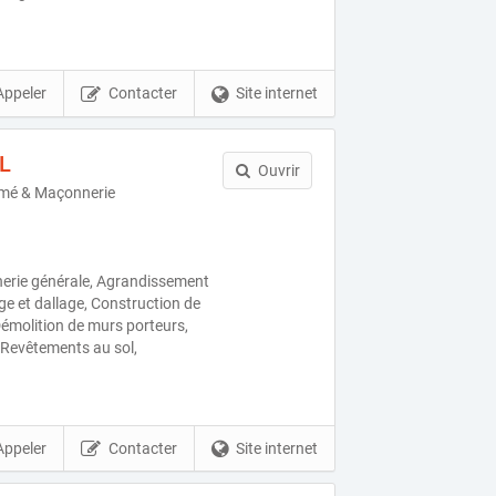
Appeler
Contacter
Site internet
L
Ouvrir
rmé & Maçonnerie
)
erie générale, Agrandissement
ge et dallage, Construction de
émolition de murs porteurs,
 Revêtements au sol,
Appeler
Contacter
Site internet