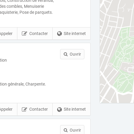
bois, Construction de véranda,
 des combles, Menuiserie
plaquisterie, Pose de parquets.
Appeler
Contacter
Site internet
Ouvrir
tion
ion générale, Charpente.
Appeler
Contacter
Site internet
Ouvrir