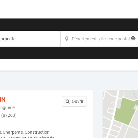
IN
Ouvrir
inguerie
e (87260)
e, Charpente, Construction