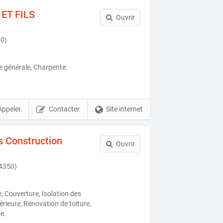
ET FILS
Ouvrir
60)
e générale, Charpente.
Appeler
Contacter
Site internet
s Construction
Ouvrir
64350)
, Couverture, Isolation des
érieure, Rénovation de toiture,
re.