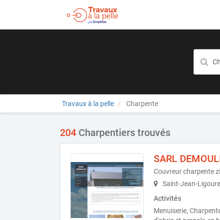
Travaux à la pelle
Charpente
204
Charpentiers trouvés
SARL DEMOUL
Couvreur charpente z
Saint-Jean-Ligour
Activités
Menuiserie, Charpent