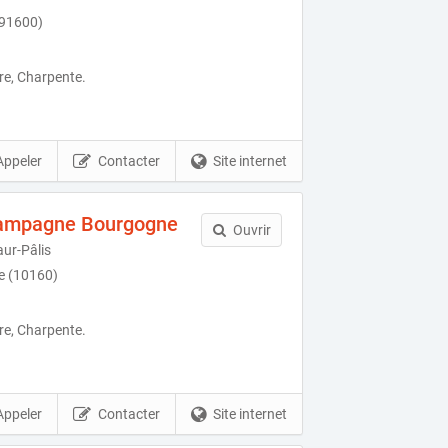
(91600)
re, Charpente.
Appeler
Contacter
Site internet
hampagne Bourgogne
Ouvrir
aur-Pâlis
e (10160)
re, Charpente.
Appeler
Contacter
Site internet